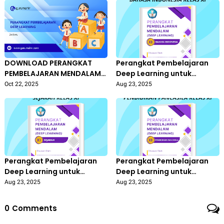
SMP/MTs)
SMP/MTs)
DOWNLOAD PERANGKAT
Perangkat Pembelajaran
PEMBELAJARAN MENDALAM
Deep Learning untuk
DEEP LEARNING KELAS 7
Bahasa Indonesia Kelas XI
Oct 22, 2025
Aug 23, 2025
SMP/MTs (KELAS VII
SMA/SMK
SMP/MTs)
Perangkat Pembelajaran
Perangkat Pembelajaran
Deep Learning untuk
Deep Learning untuk
Sejarah Kelas XI SMA/SMK
Pendidikan Pancasila Kelas
Aug 23, 2025
Aug 23, 2025
XI SMA/SMK
0
Comments