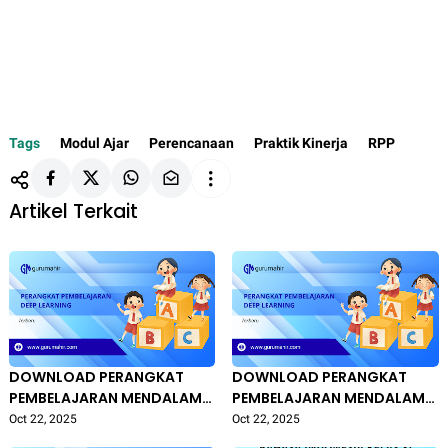
Tags
Modul Ajar
Perencanaan
Praktik Kinerja
RPP
Artikel Terkait
DOWNLOAD PERANGKAT
DOWNLOAD PERANGKAT
PEMBELAJARAN MENDALAM
PEMBELAJARAN MENDALAM
DEEP LEARNING KELAS 9
DEEP LEARNING KELAS 8
Oct 22, 2025
Oct 22, 2025
SMP/MTs (KELAS IX
SMP/MTs (KELAS VIII