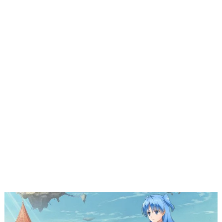
12px
30px