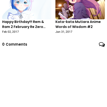
Happy Birthday!!! Rem &
Kata-kata Mutiara Anime
Ram 2 February Re Zero
Words of Wisdom #2
kara Hajimeru Isekai
Feb 02, 2017
Jan 31, 2017
Seikatsu
0
Comments