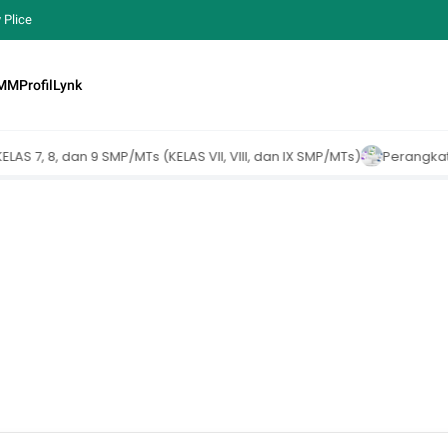
 Plice
MM
Profil
Lynk
VII, VIII, dan IX SMP/MTs)
Perangkat Pembelajaran Kelas 10, 11, 1