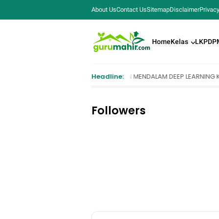
About Us
Contact Us
Sitemap
Disclaimer
Privacy
Home
Kelas
LKPD
P
BELAJARAN MENDALAM DEEP LEARNING KELAS 7, 8, dan 9 SMP/MTs (KELAS 
Headline:
Followers