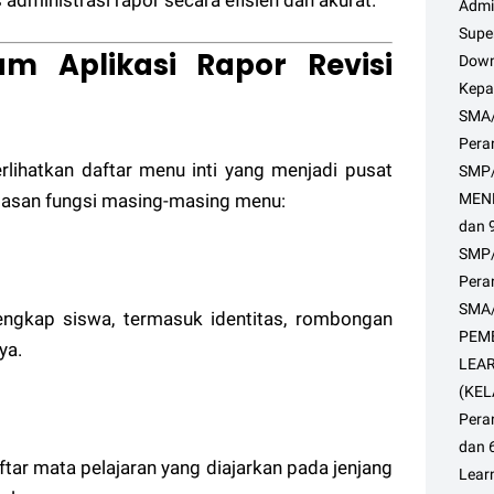
dministrasi rapor secara efisien dan akurat.
Admin
Super
 Aplikasi Rapor Revisi
Down
Kepa
SMA
Peran
ihatkan daftar menu inti yang menjadi pusat
SMP
jelasan fungsi masing-masing menu:
MEND
dan 9
SMP
Pera
SMA/
engkap siswa, termasuk identitas, rombongan
PEM
ya.
LEAR
(KEL
Peran
dan 
ar mata pelajaran yang diajarkan pada jenjang
Learn