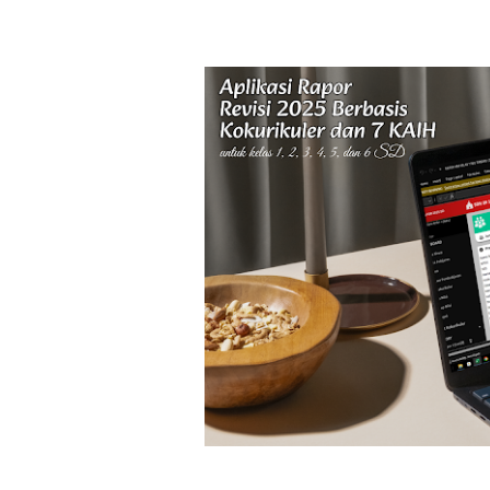
Font size:
12px