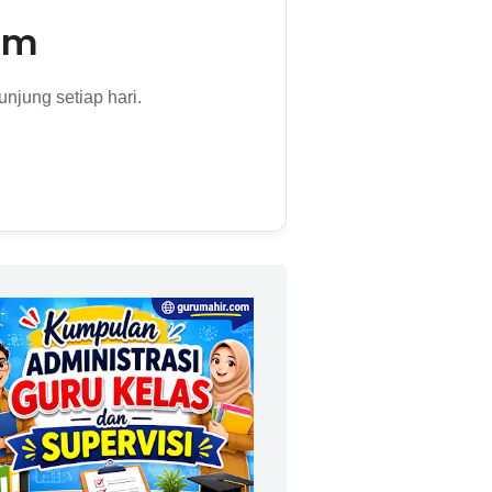
om
njung setiap hari.