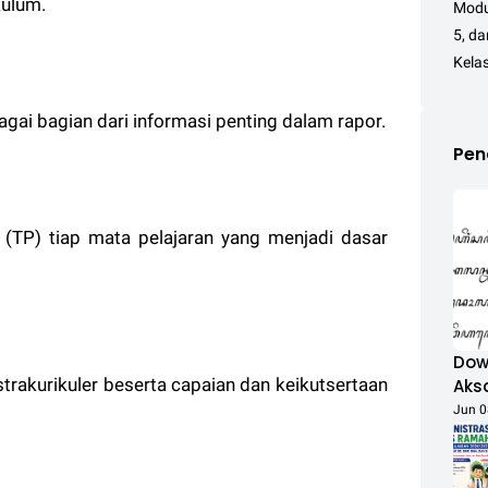
kulum.
Modul
5, d
Kelas
ai bagian dari informasi penting dalam rapor.
Pen
n (TP) tiap mata pelajaran yang menjadi dasar
Dow
rakurikuler beserta capaian dan keikutsertaan
Aks
Jun 0