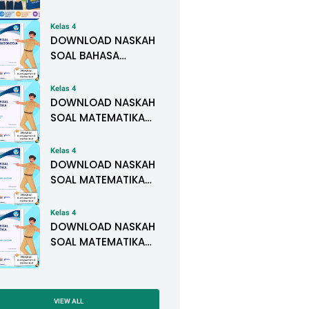
Ramah Tahun
Pelajaran
Kelas 4
2026/2027 Lengkap
DOWNLOAD NASKAH
untuk PAUD, SD, SMP,
SOAL BAHASA
SMA, dan SMK
INDONESIA KELAS IV
SEMESTER II BAB 6.
Kelas 4
SATU TITIK
DOWNLOAD NASKAH
SOAL MATEMATIKA
KELAS IV SEMESTER II
BAB 6. PIKTOGRAM
Kelas 4
DAN DIAGRAM
DOWNLOAD NASKAH
BATANG
SOAL MATEMATIKA
KELAS IV SEMESTER II
BAB 5. BANGUN
Kelas 4
DATAR
DOWNLOAD NASKAH
SOAL MATEMATIKA
KELAS IV SEMESTER II
BAB 4. PENGUKURAN
LUAS DAN VOLUME
VIEW ALL