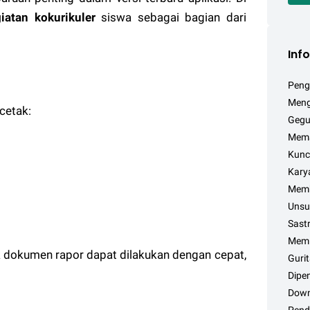
iatan kokurikuler
siswa sebagai bagian dari
Inf
Peng
Meng
cetak:
Gegu
Mema
Kunc
Kary
Memb
Unsur
Sast
Memi
 dokumen rapor dapat dilakukan dengan cepat,
Guri
Dipe
Down