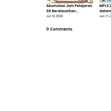
Akumulasi Jam Pelajaran
MPLS 
SD Berdasarkan
dala
Permendikdasmen
Perme
Jul 10, 2026
Jun 11,
Nomor 13 Tahun 2025, Ini
Nomor
Rincian Lengkapnya
Lebih
0
Comments
dan B