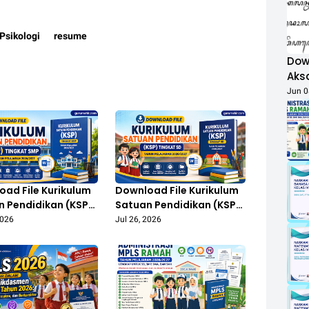
Psikologi
resume
Dow
Aks
Jun 0
ad File Kurikulum
Download File Kurikulum
n Pendidikan (KSP)
Satuan Pendidikan (KSP)
at SMP Tahun
Tingkat SD Tahun
2026
Jul 26, 2026
aran 2026/2027
Pelajaran 2026/2027