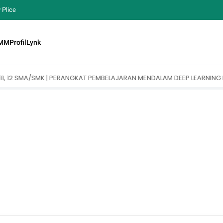
 Plice
MM
Profil
Lynk
PEMBELAJARAN MENDALAM DEEP LEARNING KELAS 10, 11, 12 SMA/SMK (KELAS