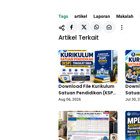
Tags
artikel
Laporan
Makalah
Artikel Terkait
Download File Kurikulum
Downlo
Satuan Pendidikan (KSP)
Satua
Tingkat SMA Tahun
Tingk
Aug 06, 2026
Jul 30, 
Pelajaran 2026/2027
Pelaj