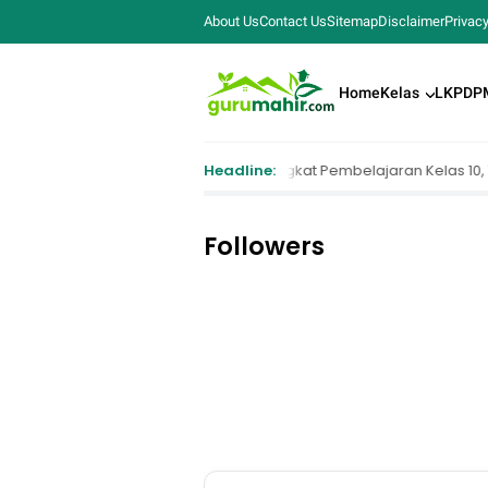
About Us
Contact Us
Sitemap
Disclaimer
Privacy
Home
Kelas
LKPD
P
Ts)
Perangkat Pembelajaran Kelas 10, 11, 12 SMA/SMK | PERANGKAT 
Headline:
Followers