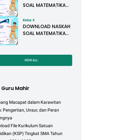
BATANG
SOAL MATEMATIKA
KELAS IV SEMESTER II
BAB 5. BANGUN
Kelas 4
DATAR
DOWNLOAD NASKAH
SOAL MATEMATIKA
KELAS IV SEMESTER II
BAB 4. PENGUKURAN
LUAS DAN VOLUME
VIEW ALL
o Guru Mahir
ang Macapat dalam Karawitan
: Pengertian, Unsur, dan Peran
ingnya
load File Kurikulum Satuan
idikan (KSP) Tingkat SMA Tahun