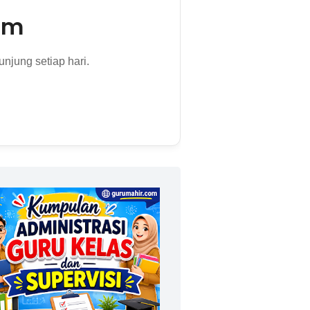
om
njung setiap hari.