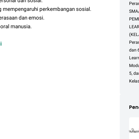
sonal dan sosial.
Pera
ng mempengaruhi perkembangan sosial.
SMA/
rasaan dan emosi.
PEM
ral manusia.
LEAR
(KEL
Peran
i
dan 
Learn
Modul
5, d
Kelas
Pen