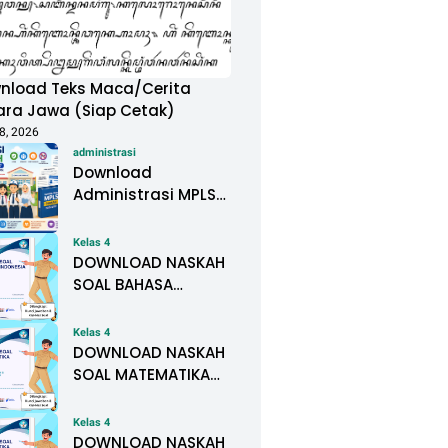
nload Teks Maca/Cerita
ara Jawa (Siap Cetak)
8, 2026
administrasi
Download
Administrasi MPLS
Ramah Tahun
Pelajaran
Kelas 4
2026/2027 Lengkap
DOWNLOAD NASKAH
untuk PAUD, SD, SMP,
SOAL BAHASA
SMA, dan SMK
INDONESIA KELAS IV
SEMESTER II BAB 6.
Kelas 4
SATU TITIK
DOWNLOAD NASKAH
SOAL MATEMATIKA
KELAS IV SEMESTER II
BAB 6. PIKTOGRAM
Kelas 4
DAN DIAGRAM
DOWNLOAD NASKAH