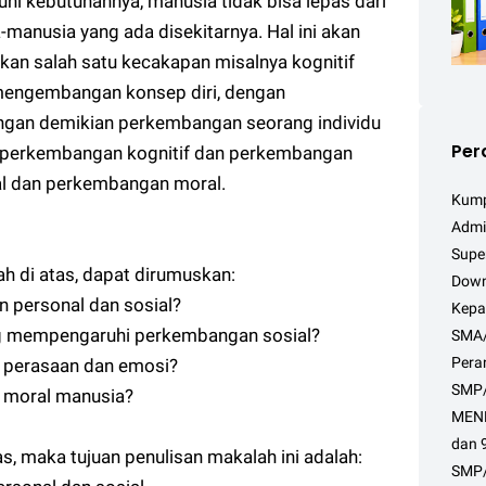
hi kebutuhannya, manusia tidak bisa lepas dari
-manusia yang ada disekitarnya. Hal ini akan
kan salah satu kecakapan misalnya kognitif
mengembangan konsep diri, dengan
Dengan demikian perkembangan seorang individu
Per
perkembangan kognitif dan perkembangan
l dan perkembangan moral.
Kumpu
Admin
Super
h di atas, dapat dirumuskan:
Down
personal dan sosial?
Kepa
ng mempengaruhi perkembangan sosial?
SMA
Peran
perasaan dan emosi?
SMP
moral manusia?
MEND
dan 9
s, maka tujuan penulisan makalah ini adalah:
SMP