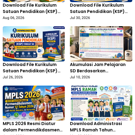
Download File Kurikulum
Download File Kurikulum
Satuan Pendidikan (KSP)
Satuan Pendidikan (KSP)
Tingkat SMA Tahun
Tingkat SMP Tahun
Aug 06, 2026
Jul 30, 2026
Pelajaran 2026/2027
Pelajaran 2026/2027
Download File Kurikulum
Akumulasi Jam Pelajaran
Satuan Pendidikan (KSP)
SD Berdasarkan
Tingkat SD Tahun Pelajaran
Permendikdasmen Nomor
Jul 26, 2026
Jul 10, 2026
2026/2027
13 Tahun 2025, Ini Rincian
Lengkapnya
MPLS 2026 Resmi Diatur
Download Administrasi
dalam Permendikdasmen
MPLS Ramah Tahun